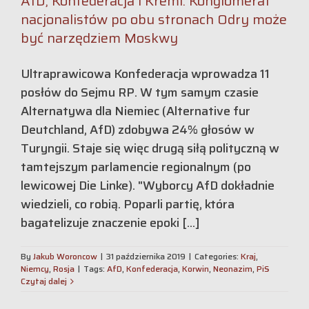
AfD, Konfederacja i Kreml: Konglomerat
nacjonalistów po obu stronach Odry może
być narzędziem Moskwy
Ultraprawicowa Konfederacja wprowadza 11
posłów do Sejmu RP. W tym samym czasie
Alternatywa dla Niemiec (Alternative fur
Deutchland, AfD) zdobywa 24% głosów w
Turyngii. Staje się więc drugą siłą polityczną w
tamtejszym parlamencie regionalnym (po
lewicowej Die Linke). "Wyborcy AfD dokładnie
wiedzieli, co robią. Poparli partię, która
bagatelizuje znaczenie epoki [...]
By
Jakub Woroncow
|
31 października 2019
|
Categories:
Kraj
,
Niemcy
,
Rosja
|
Tags:
AfD
,
Konfederacja
,
Korwin
,
Neonazim
,
PiS
Czytaj dalej