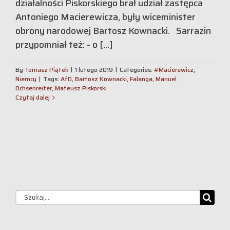
działalności Piskorskiego brał udział zastępca
Antoniego Macierewicza, były wiceminister
obrony narodowej Bartosz Kownacki. Sarrazin
przypomniał też: - o [...]
By
Tomasz Piątek
|
1 lutego 2019
|
Categories:
#Macierewicz
,
Niemcy
|
Tags:
AfD
,
Bartosz Kownacki
,
Falanga
,
Manuel
Ochsenreiter
,
Mateusz Piskorski
Czytaj dalej
Szukaj