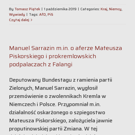
By
Tomasz Piątek
|
1 października 2019
|
Categories:
Kraj
,
Niemcy
,
Wywiady
|
Tags:
AfD
,
PiS
Czytaj dalej
Manuel Sarrazin m.in. o aferze Mateusza
Piskorskiego i prokremlowskich
podpalaczach z Falangi
Deputowany Bundestagu z ramienia partii
Zielonych, Manuel Sarrazin, wygłosił
przemówienie o zwolennikach Kremla w
Niemczech i Polsce. Przypomniał m.in.
działalność oskarżonego o szpiegostwo
Mateusza Piskorskiego, założyciela jawnie
proputinowskiej partii Zmiana. W tej