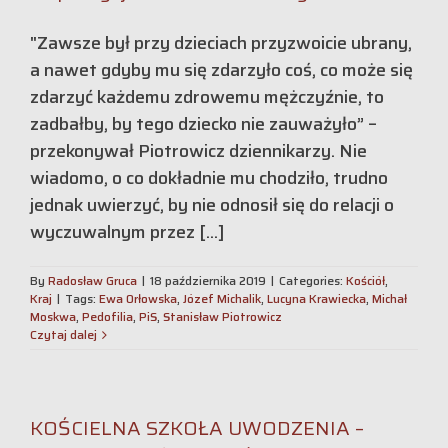
"Zawsze był przy dzieciach przyzwoicie ubrany,
a nawet gdy­by mu się zdarzyło coś, co może się
zdarzyć każdemu zdrowe­mu mężczyźnie, to
zadbałby, by tego dziecko nie zauważyło” –
przekonywał Piotrowicz dziennikarzy. Nie
wiadomo, o co dokładnie mu chodziło, trudno
jednak uwierzyć, by nie odnosił się do relacji o
wyczuwalnym przez [...]
By
Radosław Gruca
|
18 października 2019
|
Categories:
Kościół
,
Kraj
|
Tags:
Ewa Orłowska
,
Józef Michalik
,
Lucyna Krawiecka
,
Michał
Moskwa
,
Pedofilia
,
PiS
,
Stanisław Piotrowicz
Czytaj dalej
KOŚCIELNA SZKOŁA UWODZENIA –