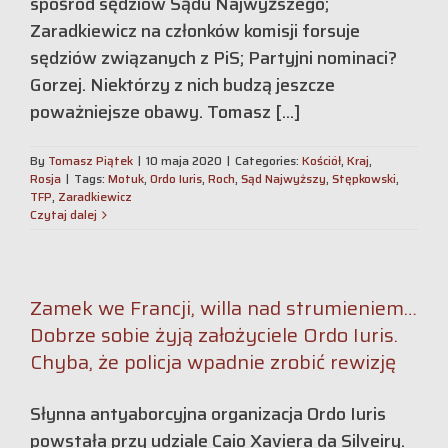
spośród sędziów Sądu Najwyższego;
Zaradkiewicz na członków komisji forsuje
sędziów związanych z PiS; Partyjni nominaci?
Gorzej. Niektórzy z nich budzą jeszcze
poważniejsze obawy. Tomasz [...]
By
Tomasz Piątek
|
10 maja 2020
|
Categories:
Kościół
,
Kraj
,
Rosja
|
Tags:
Motuk
,
Ordo Iuris
,
Roch
,
Sąd Najwyższy
,
Stępkowski
,
TFP
,
Zaradkiewicz
Czytaj dalej
Zamek we Francji, willa nad strumieniem…
Dobrze sobie żyją założyciele Ordo Iuris.
Chyba, że policja wpadnie zrobić rewizję
Słynna antyaborcyjna organizacja Ordo Iuris
powstała przy udziale Caio Xaviera da Silveiry.