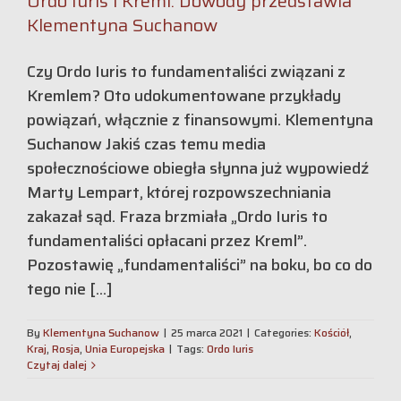
Ordo Iuris i Kreml. Dowody przedstawia
Klementyna Suchanow
Czy Ordo Iuris to fundamentaliści związani z
Kremlem? Oto udokumentowane przykłady
powiązań, włącznie z finansowymi. Klementyna
Suchanow Jakiś czas temu media
społecznościowe obiegła słynna już wypowiedź
Marty Lempart, której rozpowszechniania
zakazał sąd. Fraza brzmiała „Ordo Iuris to
fundamentaliści opłacani przez Kreml”.
Pozostawię „fundamentaliści” na boku, bo co do
tego nie [...]
By
Klementyna Suchanow
|
25 marca 2021
|
Categories:
Kościół
,
Kraj
,
Rosja
,
Unia Europejska
|
Tags:
Ordo Iuris
Czytaj dalej