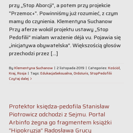
przy „Stop Aborcji”, a potem przy projekcie
"Przemoc+". Powinniśmy już rozumieć, z czym
mamy do czynienia. Klementyna Suchanow
Przy aferze wokół projektu ustawy „Stop
Pedofilii” miałam wrażenie déjà vu. Pojawia się
„inicjatywa obywatelska”. Większością głosów
przechodzi przez [...]
By
Klementyna Suchanow
|
2 listopada 2019
|
Categories:
Kościół
,
Kraj
,
Rosja
|
Tags:
EdukacjaSeksualna
,
OrdoIuris
,
StopPedofilii
Czytaj dalej
Protektor księdza-pedofila Stanisław
Piotrowicz odchodzi z Sejmu. Portal
Arbinfo żegna go fragmentem książki
“Hipokryzja” Radosława Grucy