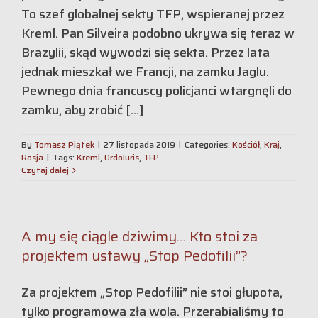
To szef globalnej sekty TFP, wspieranej przez
Kreml. Pan Silveira podobno ukrywa się teraz w
Brazylii, skąd wywodzi się sekta. Przez lata
jednak mieszkał we Francji, na zamku Jaglu.
Pewnego dnia francuscy policjanci wtargnęli do
zamku, aby zrobić [...]
By
Tomasz Piątek
|
27 listopada 2019
|
Categories:
Kościół
,
Kraj
,
Rosja
|
Tags:
Kreml
,
OrdoIuris
,
TFP
Czytaj dalej
A my się ciągle dziwimy… Kto stoi za
projektem ustawy „Stop Pedofilii”?
Za projektem „Stop Pedofilii” nie stoi głupota,
tylko programowa zła wola. Przerabialiśmy to