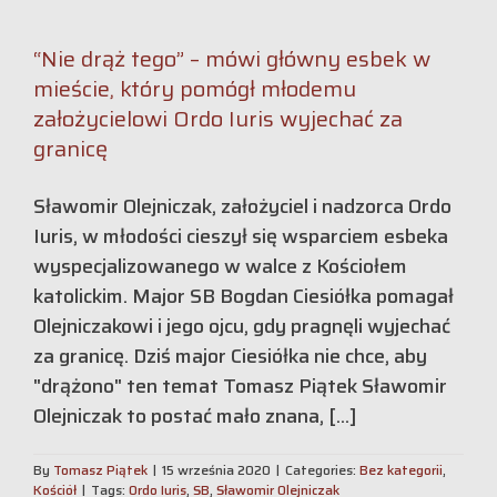
“Nie drąż tego” – mówi główny esbek w
mieście, który pomógł młodemu
założycielowi Ordo Iuris wyjechać za
granicę
Sławomir Olejniczak, założyciel i nadzorca Ordo
Iuris, w młodości cieszył się wsparciem esbeka
wyspecjalizowanego w walce z Kościołem
katolickim. Major SB Bogdan Ciesiółka pomagał
Olejniczakowi i jego ojcu, gdy pragnęli wyjechać
za granicę. Dziś major Ciesiółka nie chce, aby
"drążono" ten temat Tomasz Piątek Sławomir
Olejniczak to postać mało znana, [...]
By
Tomasz Piątek
|
15 września 2020
|
Categories:
Bez kategorii
,
Kościół
|
Tags:
Ordo Iuris
,
SB
,
Sławomir Olejniczak