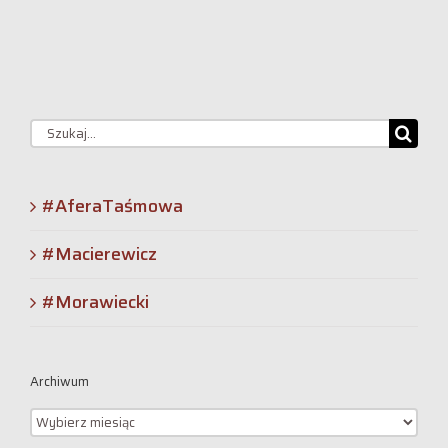
Szukaj
#AferaTaśmowa
#Macierewicz
#Morawiecki
Archiwum
Archiwum