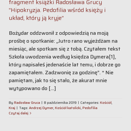
fragment książki Radosława Grucy
“Hipokryzja. Pedofilia wśród księży i
układ, który ją kryje”
Bożydar oddzwonił z odpowiedzią na moją
prośbę o spotkanie: „Jutro rano wyjeżdżam na
miesiąc, ale spotkam się z tobą. Czytałem tekst
Szkoła uwodzenia według księdza Dymera[1],
który napisałeś jedenaście lat temu, i dobrze go
zapamiętałem. Zadzwonię za godzinę”. * Nie
pamiętam, jak to się stało, że akurat mnie
wytypowano do [...]
By
Radosław Gruca
|
8 października 2019
|
Categories:
Kościół
,
Kraj
|
Tags:
Andrzej Dymer
,
Kościół katolicki
,
Pedofilia
Czytaj dalej