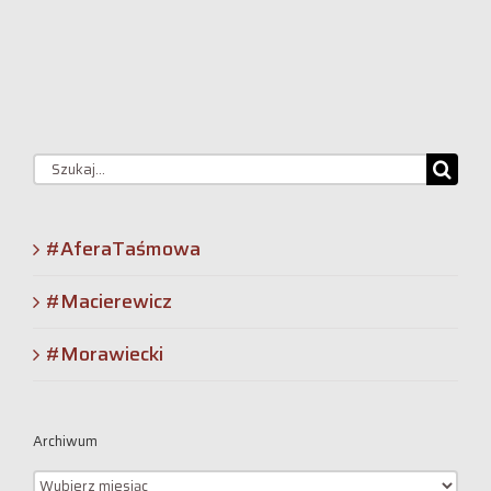
Szukaj
#AferaTaśmowa
#Macierewicz
#Morawiecki
Archiwum
Archiwum